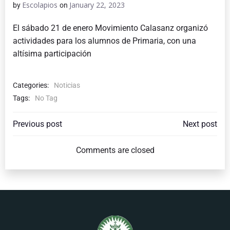
Escolapios
January 22, 2023
by
on
El sábado 21 de enero Movimiento Calasanz organizó
actividades para los alumnos de Primaria, con una
altísima participación
Categories:
Noticias
Tags:
No Tag
POST
POST
Previous post
Next post
NAVIGATION
NAVIGATI
Comments are closed