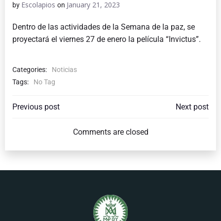
Escolapios
January 21, 2023
by
on
Dentro de las actividades de la Semana de la paz, se
proyectará el viernes 27 de enero la película “Invictus”.
Categories:
Noticias
Tags:
No Tag
POST
POST
Previous post
Next post
NAVIGATION
NAVIGATI
Comments are closed