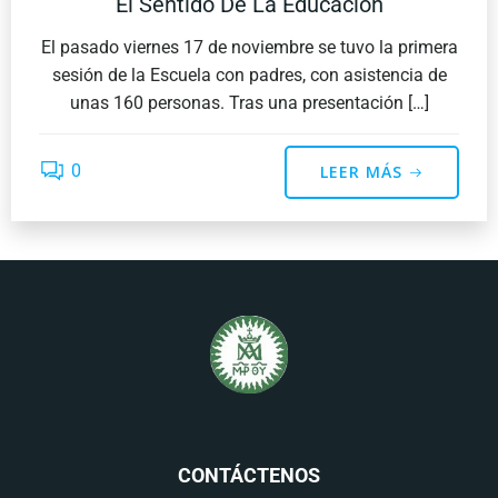
El Sentido De La Educación
El pasado viernes 17 de noviembre se tuvo la primera
sesión de la Escuela con padres, con asistencia de
unas 160 personas. Tras una presentación […]
0
LEER MÁS
CONTÁCTENOS