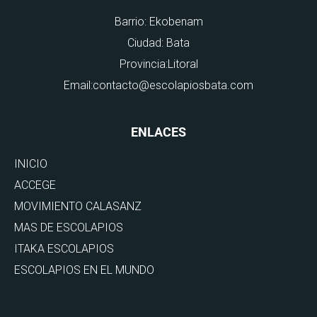
Barrio: Ekobenam
Ciudad: Bata
Provincia:Litoral
Email:contacto@escolapiosbata.com
ENLACES
INICIO
ACCEGE
MOVIMIENTO CALASANZ
MAS DE ESCOLAPIOS
ITAKA ESCOLAPIOS
ESCOLAPIOS EN EL MUNDO